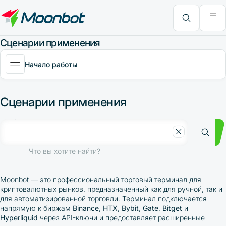
Модуль "Moon News"
Анализ эффективности
Интервью
MoonBonus
Дополнительно
Книга
Что вы хотите найти?
Сценарии применения
Начало работы
Сценарии применения
Что вы хотите найти?
Moonbot
—
это профессиональный торговый терминал для
криптовалютных рынков, предназначенный как для ручной, так и
для автоматизированной торговли. Терминал подключается
напрямую к
биржам
Binance
,
HTX
,
Bybit
,
Gate
,
Bitget
и
Hyperliquid
через API-ключи и предоставляет расширенные