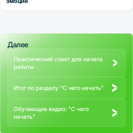
эмоций
Страх, азарт и жадность неизбежны в торговле, особенно в
начале. Простые и заранее установленные правила риск-
менеджмента помогают снизить влияние эмоциональных
решений.
Далее
Практический совет для начала
работы
Итог по разделу "С чего начать"
Обучающие видео: "С чего
начать"