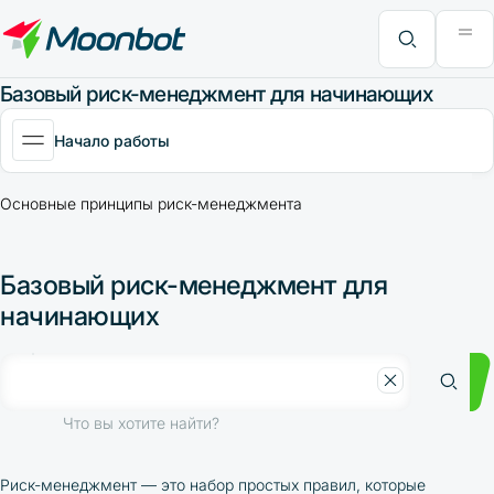
Модуль "Moon News"
Анализ эффективности
Интервью
MoonBonus
Дополнительно
Книга
Что вы хотите найти?
Базовый риск-менеджмент для начинающих
Начало работы
Основные принципы риск-менеджмента
Базовый риск-менеджмент для
начинающих
Что вы хотите найти?
Риск-менеджмент — это набор простых правил, которые