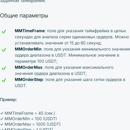
заданном таймфрейме.
Общие параметры
MMTimeFrame
: поле для указания таймфрейма в целых
секундах для анализа серии одинаковых ордеров. Можно
устанавливать значения от 15 до 60 секунд;
MMOrderMin
: поле для указания минимального значения
ордера диапазона в USDT. Минимальное значение в
параметре 100 USDT;
MMOrderMax
: поле для указания максимального
значения ордера диапазона в USDT;
MMOrderStep
: поле для указания шага сетки ордеров в
USDT.
Пример:
✓
MMTimeFrame = 45 (сек.)
✓
MMOrderMin = 100 (USDT)
✓
MMOrderMax = 1000 (USDT)
✓
MMOrderStep = 1 (USDT).