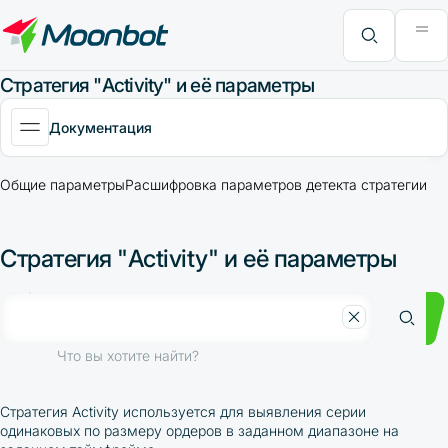
Модуль "Moon News"
Анализ эффективности
Интервью
MoonBonus
Дополнительно
Книга
Что вы хотите найти?
Cтратегия "Activity" и её параметры
Документация
Общие параметры
Расшифровка параметров детекта стратегии Act
Cтратегия "Activity" и её параметры
Что вы хотите найти?
Стратегия Activity используется для выявления серии
одинаковых по размеру ордеров в заданном диапазоне на