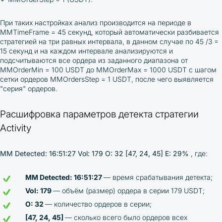
При таких настройках анализ производится на периоде в
MMTimeFrame = 45 секунд, который автоматически разбивается
стратегией на три равных интервала, в данном случае по 45 /3 =
15 секунд и на каждом интервале анализируются и
подсчитываются все ордера из заданного диапазона от
MMOrderMin = 100 USDT до MMOrderMax = 1000 USDT с шагом
сетки ордеров MMOrdersStep = 1 USDT, после чего выявляется
"серия" ордеров.
Расшифровка параметров детекта стратегии
Activity
MM Detected: 16:51:27 Vol: 179 O: 32 [47, 24, 45] E: 29%
, г
де:
MM Detected: 16:51:27
— время срабатывания детекта;
Vol: 179
— объём (размер) ордера в серии 179 USDT;
O: 32
— количество ордеров в серии;
[47, 24, 45]
— сколько всего было ордеров всех