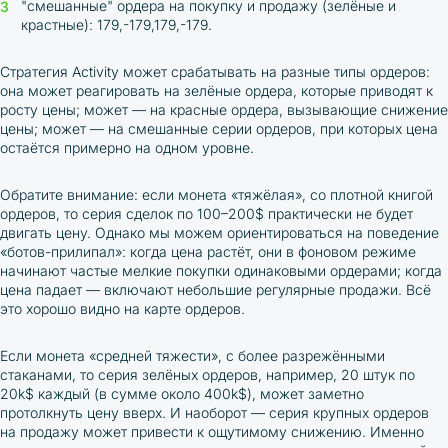
"смешанные" ордера на покупку и продажу (зелёные и
крастные): 179,-179,179,-179.
Стратегия Activity может срабатывать на разные типы ордеров:
она может реагировать на зелёные ордера, которые приводят к
росту цены; может — на красные ордера, вызывающие снижение
цены; может — на смешанные серии ордеров, при которых цена
остаётся примерно на одном уровне.
Обратите внимание: если монета «тяжёлая», со плотной книгой
ордеров, то серия сделок по 100–200$ практически не будет
двигать цену. Однако мы можем ориентироваться на поведение
«ботов-прилипал»: когда цена растёт, они в фоновом режиме
начинают частые мелкие покупки одинаковыми ордерами; когда
цена падает — включают небольшие регулярные продажи. Всё
это хорошо видно на карте ордеров.
Если монета «средней тяжести», с более разрежёнными
стаканами, то серия зелёных ордеров, например, 20 штук по
20k$ каждый (в сумме около 400k$), может заметно
протолкнуть цену вверх. И наоборот — серия крупных ордеров
на продажу может привести к ощутимому снижению.
Именно