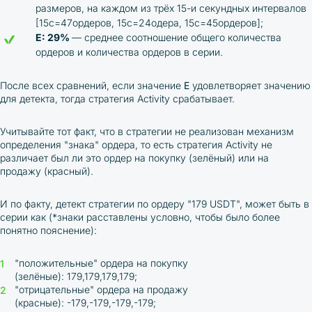
размеров, на каждом из трёх 15-и секундных интервалов
[15c=47ордеров, 15с=24одера, 15с=45ордеров];
E: 29%
— среднее соотношение общего количества
ордеров и количества ордеров в серии.
После всех сравнений, если значение
E
удовлетворяет значению
для детекта, тогда стратегия Activity срабатывает.
Учитывайте тот факт, что в стратегии не реализован механизм
определения "знака" ордера, то есть стратегия Activity не
различает был ли это ордер на покупку (зелёный) или на
продажу (красный).
И по факту, детект стратегии по ордеру "179 USDT", может быть в
серии как (
*знаки расставлены условно, чтобы было более
понятно пояснение)
:
"положительные" ордера на покупку
(зелёные): 179,179,179,179;
"отрицательные" ордера на продажу
(красные): -179,-179,-179,-179;