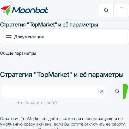
Модуль "Moon News"
Анализ эффективности
Интервью
MoonBonus
Дополнительно
Книга
Что вы хотите найти?
Стратегия "TopMarket" и её параметры
Документация
Общие параметры
Стратегия "TopMarket" и её параметры
Что вы хотите найти?
Стратегия TopMarket создаётся сама при первом запуске и по
умолчанию сразу активна, если Вы хотите отключить её работу,