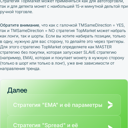
Стратегия TopMarket может применяться как для автоторговли,
так и для детекта монет с наибольшей 15-и минутной дельтой при
ручной торговле.
Обратите внимание
, что как с галочкой TMSameDirection = YES,
так и TMSameDirection = NO стратегия TopMarket может набрать
как лонги, так и шорты. Если вы хотите набирать позиции, только
в одну, нужную для вас сторону, то делайте это через триггеры.
Для этого стратегию TopMarket определяете как MASTER
стратегию без покупки, которая запускает SLAVE стратегию
(например, EMA), которая и покупает монету в нужную сторону
(только в шорт или только в лонг), уже вне зависимости от
направления тренда.
Далее
Стратегия "EMA" и её параметры
Стратегия "Spread" и её