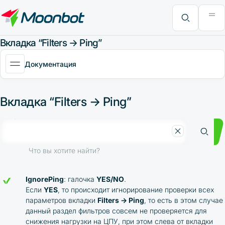
Модуль "Moon News"
Анализ эффективности
Интервью
MoonBonus
Дополнительно
Книга
Что вы хотите найти?
Вкладка “Filters → Ping”
Документация
Вкладка “Filters → Ping”
Что вы хотите найти?
IgnorePing
: галочка
YES/NO
.
Если
YES
, то происходит игнорирование проверки всех
параметров вкладки
Filters → Ping
, то есть в этом случае
данный раздел фильтров совсем не проверяется для
снижения нагрузки на ЦПУ, при этом слева от вкладки