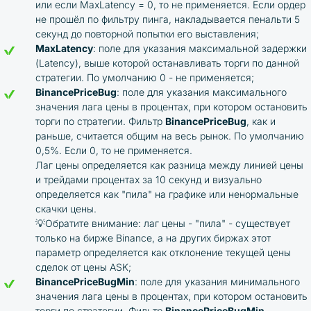
или если MaxLatency = 0, то не применяется. Если ордер
не прошёл по фильтру пинга, накладывается пенальти 5
секунд до повторной попытки его выставления;
MaxLatency
: поле для указания максимальной задержки
(Latency), выше которой останавливать торги по данной
стратегии. По умолчанию 0 - не применяется;
BinancePriceBug
: поле для указания максимального
значения лага цены в процентах, при котором остановить
торги по стратегии. Фильтр
BinancePriceBug
, как и
раньше, считается общим на весь рынок. По умолчанию
0,5%. Если 0, то не применяется.
Лаг цены определяется как разница между линией цены
и трейдами процентах за 10 секунд и визуально
определяется как "пила" на графике или ненормальные
скачки цены.
💡Обратите внимание: лаг цены - "пила" - существует
только на бирже Binance, а на других биржах этот
параметр определяется как отклонение текущей цены
сделок от цены ASK;
BinancePriceBugMin
: поле для указания минимального
значения лага цены в процентах, при котором остановить
торги по стратегии. Фильтр
BinancePriceBugMin