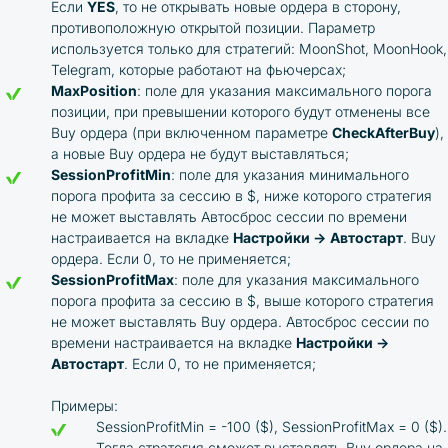
Если
YES
, то не открывать новые ордера в сторону,
противоположную открытой позиции. Параметр
используется только для стратегий: MoonShot, MoonHook,
Telegram, которые работают на фьючерсах;
MaxPosition
: поле для указания максимального порога
позиции, при превышении которого будут отменены все
Buy ордера (при включенном параметре
CheckAfterBuy
),
а новые Buy ордера не будут выставляться;
SessionProfitMin
: поле для указания минимального
порога профита за сессию в $, ниже которого стратегия
не может выставлять Автосброс сессии по времени
настраивается на вкладке
Настройки →
Автостарт
. Buy
ордера. Если 0, то не применяется;
SessionProfitMax
: поле для указания максимального
порога профита за сессию в $, выше которого стратегия
не может выставлять Buy ордера. Автосброс сессии по
времени настраивается на вкладке
Настройки →
Автостарт
. Если 0, то не применяется;
Примеры:
SessionProfitMin = -100 ($), SessionProfitMax = 0 ($).
Тогда стратегия сможет выставлять Buy ордера на