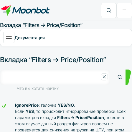
Модуль "Moon News"
Анализ эффективности
Интервью
MoonBonus
Дополнительно
Книга
Что вы хотите найти?
Вкладка “Filters → Price/Position”
Документация
Вкладка “Filters → Price/Position”
Что вы хотите найти?
IgnorePrice
: галочка
YES/NO
.
Если
YES
, то происходит игнорирование проверки всех
параметров вкладки
Filters → Price/Position
, то есть в
этом случае данный раздел фильтров совсем не
проверяется для снижения нагрузки на ЦПУ, при этом