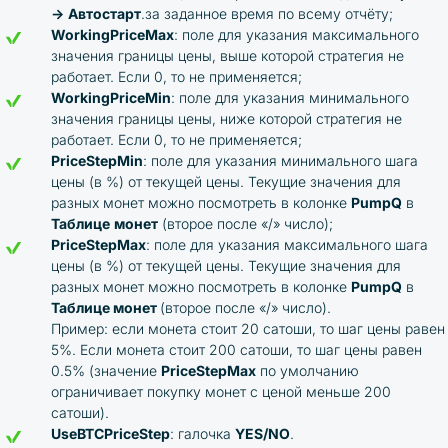
→
Автостарт
.за заданное время по всему отчёту;
WorkingPriceMax
: поле для указания максимального
значения границы цены, выше которой стратегия не
работает. Если 0, то не применяется;
WorkingPriceMin
: поле для указания минимального
значения границы цены, ниже которой стратегия не
работает. Если 0, то не применяется;
PriceStepMin
: поле для указания минимального шага
цены (в %) от текущей цены. Текущие значения для
разных монет можно посмотреть в колонке
PumpQ
в
Таблице
монет
(второе после «/» число);
PriceStepMax
: поле для указания максимального шага
цены (в %) от текущей цены. Текущие значения для
разных монет можно посмотреть в колонке
PumpQ
в
Таблице монет
(второе после «/» число).
Пример: если монета стоит 20 сатоши, то шаг цены равен
5%. Если монета стоит 200 сатоши, то шаг цены равен
0.5% (значение
PriceStepMax
по умолчанию
ограничивает покупку монет с ценой меньше 200
сатоши).
UseBTCPriceStep
: галочка
YES/NO
.