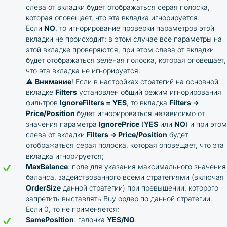
слева от вкладки будет отображаться серая полоска,
которая оповещает, что эта вкладка игнорируется.
Если
NO
, то игнорирование проверки параметров этой
вкладки не происходит: в этом случае все параметры на
этой вкладке проверяются, при этом слева от вкладки
будет отображаться зелёная полоска, которая оповещает,
что эта вкладка не игнорируется.
⚠️
Внимание
! Если в настройках стратегий на основной
вкладке
Filters
установлен общий режим игнорирования
фильтров
IgnoreFilters = YES
, то вкладка
Filters →
Price/Position
будет игнорироваться независимо от
значения параметра
IgnorePrice
(
YES
или
NO
) и при этом
слева от вкладки
Filters → Price/Position
будет
отображаться серая полоска, которая оповещает, что эта
вкладка игнорируется;
MaxBalance
: поле для указания максимального значения
баланса, задействованного всеми стратегиями (включая
OrderSize
данной стратегии) при превышении, которого
запретить выставлять Buy ордер по данной стратегии.
Если 0, то не применяется;
SamePosition
: галочка
YES/NO
.