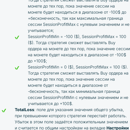
монете до тех пор, пока значение сессии на
монете будет находиться в диапазоне от -100$ до
+бесконечность, так как максимальная граница
сессии SessionProfitMax с нулевым значением и не
учитывается;
SessionProfitMin = -100 ($), SessionProfitMax = 100
($). Тогда стратегия сможет выставлять Buy
ордера на монете до тех пор, пока значение сессии
на монете будет находиться в диапазоне от -100$
до +100$;
SessionProfitMin = 0 ($), SessionProfitMax = 100 ($).
Тогда стратегия сможет выставлять Buy ордера на
монете до тех пор, пока значение сессии на
монете будет находиться в диапазоне от
-бесконечность, так как минимальная граница
сессии SessionProfitMin с нулевым значением и не
учитывается до +100$.
TotalLoss
: поле для указания значения общего убытка,
при превышении которого стратегия перестаёт работать.
Убыток в этом поле задаётся положительным значением
и считается по общим настройкам на вкладке
Настройки