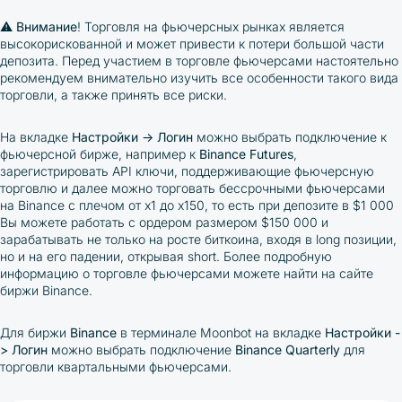
⚠️
Внимание
! Торговля на фьючерсных рынках является
высокорискованной и может привести к потери большой части
депозита. Перед участием в торговле фьючерсами настоятельно
рекомендуем внимательно изучить все особенности такого вида
торговли, а также принять все риски.
На вкладке
Настройки -> Логин
можно выбрать подключение к
фьючерcной бирже, например к
Binance Futures
,
зарегистрировать API ключи, поддерживающие фьючерсную
торговлю и далее можно
торговать бессрочными фьючерсами
на Binance с плечом от х1 до х150, то есть при депозите в $1 000
Вы можете работать с ордером размером $150 000 и
зарабатывать не только на росте биткоина, входя в long позиции,
но и на его падении, открывая short. Более подробную
информацию о торговле фьючерсами можете найти на сайте
биржи Binance.
Для биржи
Binance
в терминале Moonbot на вкладке
Настройки -
> Логин
можно выбрать подключение
Binance Quarterly
для
торговли квартальными фьючерсами.