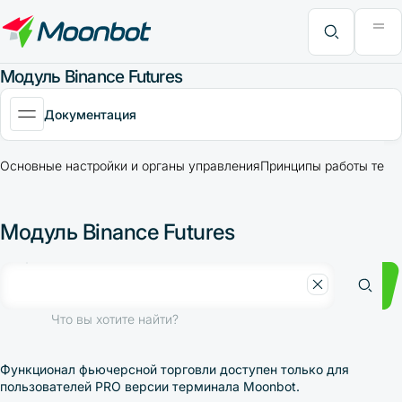
Модуль "Moon News"
Анализ эффективности
Интервью
MoonBonus
Дополнительно
Книга
Что вы хотите найти?
Модуль Binance Futures
Документация
Основные настройки и органы управления
Принципы работы терм
Модуль Binance Futures
Что вы хотите найти?
Функционал фьючерсной торговли доступен только для
пользователей PRO версии терминала Moonbot.