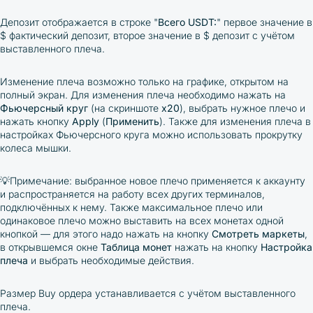
Депозит отображается в строке "
Всего USDT:
" первое значение в
$ фактический депозит, второе значение в $ депозит с учётом
выставленного плеча.
Изменение плеча возможно только на графике, открытом на
полный экран. Для изменения плеча необходимо нажать на
Фьючерсный круг
(на скриншоте
х20
), выбрать нужное плечо и
нажать кнопку
Apply
(
Применить
). Также для
изменения плеча в
настройках Фьючерсного круга
можно использовать прокрутку
колеса мышки.
💡
Примечание: выбранное новое плечо применяется к аккаунту
и распространяется на работу всех других терминалов,
подключённых к нему. Также
максимальное плечо или
одинаковое плечо
можно выставить на всех монетах одной
кнопкой
—
для этого надо нажать на кнопку
Смотреть
маркеты
,
в открывшемся окне
Таблица
монет
нажать на кнопку
Настройка
плеча
и выбрать необходимые действия.
Размер Buy ордера устанавливается с учётом выставленного
плеча.