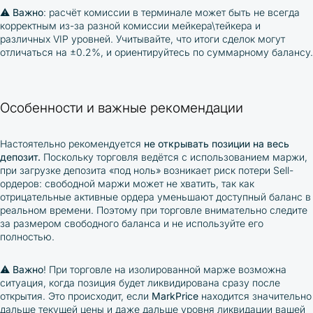
⚠️
Важно
:
расчёт комиссии в терминале может быть не всегда
корректным из-за разной комиссии мейкера\тейкера и
различных VIP уровней. Учитывайте, что итоги сделок могут
отличаться на
±
0.2%, и ориентируйтесь по суммарному балансу.
Особенности и важные рекомендации
Настоятельно рекомендуется
не открывать позиции на весь
депозит.
Поскольку торговля ведётся с использованием маржи,
при загрузке депозита «под ноль» возникает риск потери Sell-
ордеров: свободной маржи может не хватить, так как
отрицательные активные ордера уменьшают доступный баланс в
реальном времени. Поэтому при торговле внимательно следите
за размером свободного баланса и не используйте его
полностью.
⚠️
Важно
! При торговле на изолированной марже возможна
ситуация, когда позиция будет ликвидирована сразу после
открытия. Это происходит, если
MarkPrice
находится значительно
дальше текущей цены и даже дальше уровня ликвидации вашей