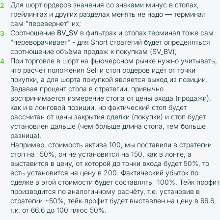
Для шорт ордеров значения со знаками минус в стопах,
трейлингах и других разделах менять не надо — терминал
сам "перевернет" их;
Соотношение
BV_SV
в фильтрах и стопах терминал тоже сам
"переворачивает" - для Short стратегий будет определяться
соотношение объёма продаж к покупкам (SV_BV);
При торговле в шорт на фьючерсном рынке нужно учитывать,
что расчёт положения Sell и стоп ордеров идёт от точки
покупки, а для шорта покупкой является выход из позиции.
Задавая процент стопа в стратегии, привычно
воспринимается измерение стопа от цены входа (продажи),
как и в лонговой позиции, но фактический стоп будет
рассчитан от цены закрытия сделки (покупки) и стоп будет
установлен дальше (чем больше длина стопа, тем больше
разница).
Например, стоимость актива 100, мы поставили в стратегии
стоп на -50%, он не установится на 150, как в лонге, а
выставится в цену, от которой до точки входа будет 50%, то
есть установится на цену в 200. Фактический убыток по
сделке в этой стоимости будет составлять -100%. Тейк профит
производится по аналогичному расчёту, т.е. установив в
стратегии +50%, тейк-профит будет выставлен на цену в 66.6,
т.к. от 66.6 до 100 плюс 50%.