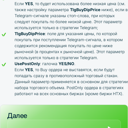
Если
YES
, то будет использована более низкая цена (см.
также настройку параметра
TlgBuyDipPrice
ниже), если в
Telegram-сигнале указаны стоп-слова, при которых
следует покупать по более низкой цене. Этот параметр
используется только в стратегии Telegram;
TlgBuyDipPrice
: поле для указания цены, по которой
покупать при поступлении Telegram-сигнала, в котором
содержится рекомендация покупать по цене ниже
рыночной (в процентах к рыночной цене). Этот параметр
используется только в стратегии Telegram.
UsePostOnly
: галочка
YES/NO
.
Если
YES
, то Buy ордера не выставятся, если будут
попадать сразу в противоположный торговый стакан.
Данный параметр применяется в основном для стратегии
набора торгового объема. PostOnly ордера в стратегиях
работают на всех основных биржах (кроме биржи HTX).
Далее