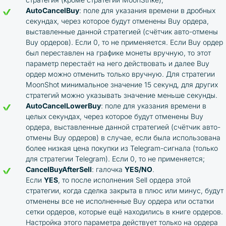
AutoCancelBuy
: поле для указания времени в дробных
секундах, через которое будут отменены Buy ордера,
выставленные данной стратегией (счётчик авто-отмены
Buy ордеров). Если 0, то не применяется. Если Buy ордер
был переставлен на графике монеты вручную, то этот
параметр перестаёт на него действовать и далее Buy
ордер можно отменить только вручную. Для стратегии
MoonShot минимальное значение 15 секунд, для других
стратегий можно указывать значение меньше секунды.
AutoCancelLowerBuy
: поле для указания времени в
целых секундах, через которое будут отменены Buy
ордера, выставленные данной стратегией (счётчик авто-
отмены Buy ордеров) в случае, если была использована
более низкая цена покупки из Telegram-сигнала (только
для стратегии Telegram). Если 0, то не применяется;
CancelBuyAfterSell
: галочка
YES/NO
.
Если
YES
, то после исполнения Sell ордера этой
стратегии, когда сделка закрыта в плюс или минус, будут
отменены все не исполненные Buy ордера или остатки
сетки ордеров, которые ещё находились в книге ордеров.
Настройка этого параметра действует только на ордера