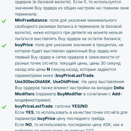
ордеров (в базовой валюте). Если 0, то используется
значение Buy ордера из общих настроек на главном окне
терминала;
MinFreeBalance
: поле для указания минимального
свободного размера баланса в терминале (в базовой
валюте), ниже которого при детекте на монете нельзя
пытаться выставлять Buy ордера на остаток баланса;
buyPrice
: поле для указания значения в процентах, на
которое будет выставлен одиночный Buy ордер или
первый Buy ордер в сетке ордеров в зависимости от
разных точек отсчёта: текущей цены, цены 30 секунд
назад или цены
N
секунд назад, которые задаются
параметрами ниже (
buyPriceLastTrade
,
Use30SecOldASK
,
UseOldPrice
). На цену выставления
Buy ордеров также влияют настройки на вкладке
Delta
Modifiers
(параметр
BuyModifier
в сочетании с
Add-
модификаторами);
buyPriceLastTrade
: галочка
YES/NO
.
Если
YES
, то использовать в качестве точки отсчёта для
параметра
buyPrice
цену последнего трейда.
Если
NO
, то использовать последнюю цену ASK, как и
работало по умолчанию до версии 7.07;