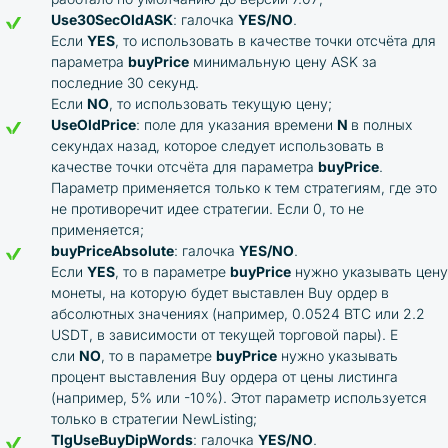
Use30SecOldASK
: галочка
YES/NO
.
Если
YES
, то использовать в качестве точки отсчёта для
параметра
buyPrice
минимальную цену ASK за
последние 30 секунд.
Если
NO
, то использовать текущую цену;
UseOldPrice
: поле для указания времени
N
в полных
секундах назад, которое следует использовать в
качестве точки отсчёта для параметра
buyPrice
.
Параметр применяется только к тем стратегиям, где это
не противоречит идее стратегии. Если 0, то не
применяется;
buyPriceAbsolute
: галочка
YES/NO
.
Если
YES
, то в параметре
buyPrice
нужно указывать цену
монеты, на которую будет выставлен Buy ордер в
абсолютных значениях (например, 0.0524 ВТС или 2.2
USDT, в зависимости от текущей торговой пары). Е
сли
NO
, то в параметре
buyPrice
нужно указывать
процент выставления Buy ордера от цены листинга
(например, 5% или -10%). Этот параметр используется
только в стратегии NewListing;
TlgUseBuyDipWords
: галочка
YES/NO
.