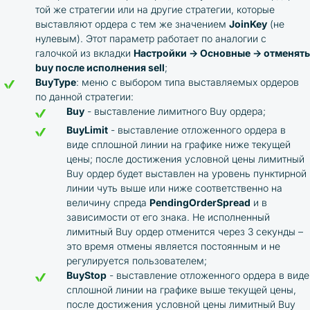
той же стратегии или на другие стратегии, которые
выставляют ордера с тем же значением
JoinKey
(не
нулевым). Этот параметр работает по аналогии с
галочкой из вкладки
Настройки → Основные
→
отменять
buy после исполнения sell
;
BuyType
: меню с выбором типа выставляемых ордеров
по данной стратегии:
Buy
- выставление лимитного Buy ордера;
BuyLimit
- выставление отложенного ордера в
виде сплошной линии на графике ниже текущей
цены; после достижения условной цены лимитный
Buy ордер будет выставлен на уровень пунктирной
линии чуть выше или ниже соответственно на
величину спреда
PendingOrderSpread
и в
зависимости от его знака. Не исполненный
лимитный Buy ордер отменится через 3 секунды –
это время отмены является постоянным и не
регулируется пользователем;
BuyStop
- выставление отложенного ордера в виде
сплошной линии на графике выше текущей цены,
после достижения условной цены лимитный Buy