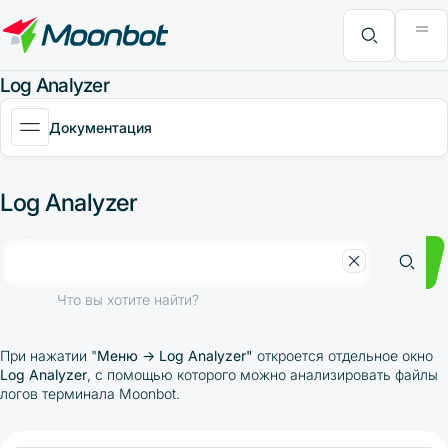
Модуль "Moon News"
Анализ эффективности
Интервью
MoonBonus
Дополнительно
Книга
Что вы хотите найти?
Log Analyzer
Документация
Log Analyzer
Что вы хотите найти?
При нажатии "
Меню -> Log Analyzer"
откроется отдельное окно
L
og Analyzer
, с помощью которого можно анализировать файлы
логов терминала Moonbot.