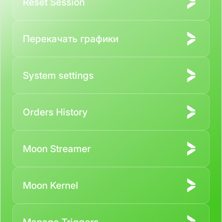
Reset Session
Перекачать графики
System settings
Orders History
Moon Streamer
Moon Kernel