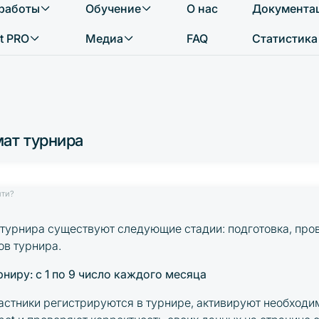
 работы
Обучение
О нас
Документа
Что вы хотите найти?
t PRO
Медиа
FAQ
Статистика
ат турнира
йти?
турнира существуют следующие стадии: подготовка, про
ов турнира.
рниру: с 1 по 9 число каждого месяца
частники регистрируются в турнире, активируют необходи