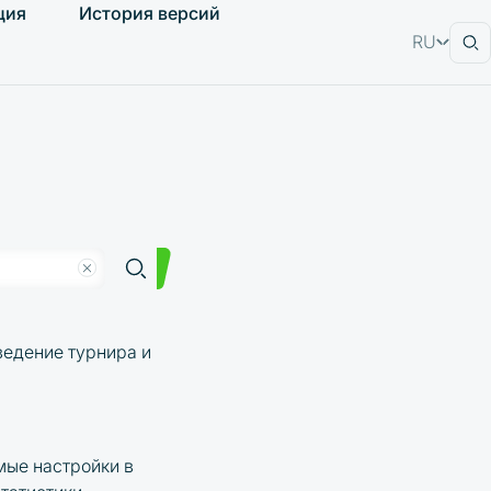
ция
История версий
RU
EN
ведение турнира и
мые настройки в