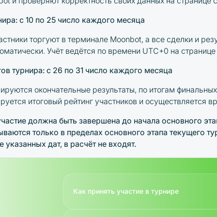
ot и проверяют корректность своих данных на странице с
ира: с 10 по 25 число каждого месяца
астники торгуют в терминале Moonbot, а все сделки и рез
оматически. Учёт ведётся по времени UTC+0 на странице 
ов турнира: с 26 по 31 число каждого месяца
сируются окончательные результаты, по итогам финальных
ируется итоговый рейтинг участников и осуществляется в
участие должна быть завершена
до начала основного эта
тываются
только в пределах основного этапа текущего ту
 указанных дат, в расчёт не входят.
Как принять участие в турнире