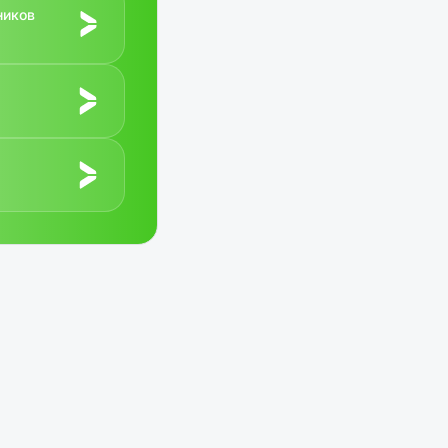
ников