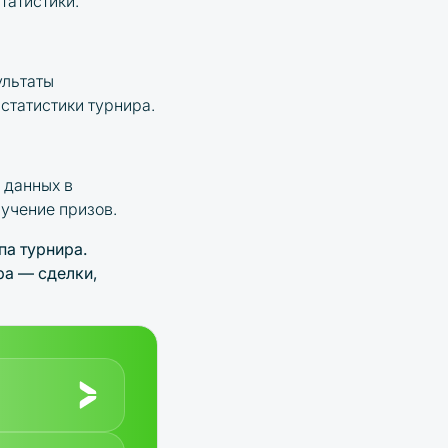
татистики.
ультаты
статистики турнира.
 данных в
ручение призов.
па турнира
.
ра
— сделки,