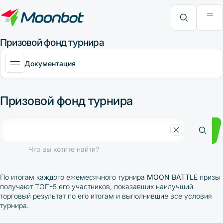
Модуль "Moon News"
Анализ эффективности
Интервью
MoonBonus
Дополнительно
Книга
Что вы хотите найти?
Призовой фонд турнира
Документация
Призовой фонд турнира
Что вы хотите найти?
По итогам каждого ежемесячного турнира
MOON BATTLE
призы
получают ТОП-5 его участников, показавших наилучший
торговый результат по его итогам и выполнившие все условия
турнира.