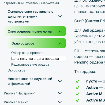
Для
отложенног
стратегиями, отчётами маркетами
Скачивание терминала Moonbot
цена, на котору
Создание папки для терминала
процентах, по к
Основное окно терминала с
Moonbot
дополнительными
Cur.P (Current Pr
Запуск терминала Moonbot
настройками
Добавление API-ключей в терминал
Для
Sell ордера
Краткий обзор основного окна
Окно ордеров и окно логов
Moonbot
(красным цветом
терминала
убытка от цены п
Кнопки левой части панели
Окно ордеров
инструментов основного окна
Fill
— степень за
терминала
Обзор окна ордеров
ордера
— процен
Кнопка "HMap"
Цена покупки и цена продажи
Pending ордера
Кнопка “Карандаш”
Редактирование ордера
Кнопка “М” (режим мультиордеров)
Окно логов
Тип ордера
:
Кнопка “Показывать графики/книги
Нижняя зона со служебной
ордеров спотовых торгов”
пусто
— о
информацией
Кнопка “Воронка” (Показать
Active
— о
фильтры на графиках)
Информационная строка
Кнопка "Настройки"
Active M
Кнопки правой части панели
Moon Credits
Active M
инструментов основного окна
Кнопка "Меню"
Вкладка "Настройки → Логин"