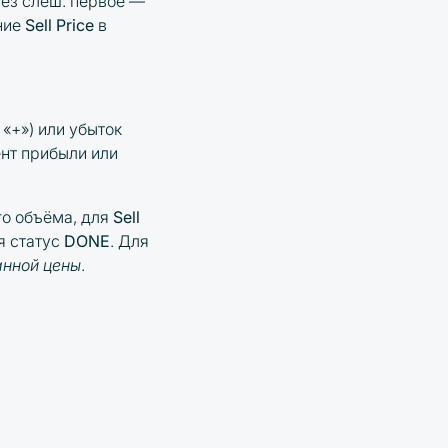
ез слеш: первое —
ение
Sell Price
в
«+») или убыток
ент прибыли или
о объёма, для
Sell
я статус
DONE
. Для
анной цены
.