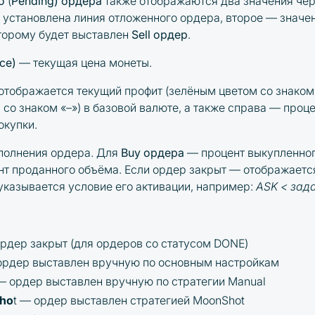
о
(
Pending) ордера
также отображаются два значения чер
ю установлена линия отложенного ордера, второе — знач
оторому будет выставлен
Sell ордер
.
ice)
— текущая цена монеты.
отображается текущий профит (зелёным цветом со знаком 
 со знаком «–») в базовой валюте, а также справа — проц
окупки.
полнения ордера. Для
Buy ордера
— процент выкупленног
т проданного объёма. Если ордер закрыт — отображаетс
указывается условие его активации, например:
ASK < зад
рдер закрыт (для ордеров со статусом DONE)
рдер выставлен вручную по основным настройкам
— ордер выставлен вручную по стратегии Manual
Sho
t — ордер выставлен стратегией MoonShot