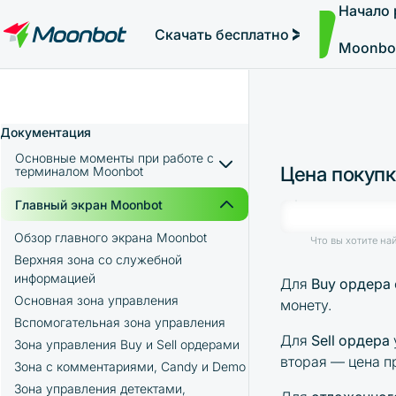
Начало
Простая автоторговля
Модуль "Moon News"
Анализ эффективности
Интервью
Начало торговли и пампы
MoonBonus
Дополнительно
Книга
Скачать бесплатно
Moonbo
Документация
Основные моменты при работе с
Цена покупк
терминалом Moonbot
Преимущества терминала Moonbot
Главный экран Moonbot
Установка Moonbot на
Обзор главного экрана Moonbot
Что вы хотите на
локальный компьютер
Верхняя зона со служебной
информацией
Для
Buy ордера
Решение проблем с подключением к
Регистрация аккаунта на бирже
Основная зона управления
бирже
монету.
Binance
Вспомогательная зона управления
Использование Moonbot на
Получение API-ключей на бирже
Для
Sell ордера
нескольких биржах
Зона управления Buy и Sell ордерами
Binance
вторая — цена п
Как зарегистрировать дополнительные
Зона с комментариями, Candy и Demo
Пополнение баланса спотового
API-ключи в PRO-версии Moonbot
Зона управления детектами,
кошелька на бирже