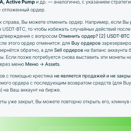
A, Active Pump
и др.
— аналогично, с указанием стратеги
 отложенный ордер.
к справа, Вы можете отменить ордер. Например, если Вы
ре USDT-BTC, то чтобы избежать случайных действий после
одтверждения с вопросом
Отменить ордер? [2] USDT-BTC
осле этого ордер отменится: для
Buy ордеров
зарезервиро
вернётся обратно, а для
Sell ордеров
на баланс аккаунта 
ы. Если позже потребуется снова выставить эти монеты на
через меню
Меню → Assets
.
ров с помощью крестика
не является продажей и не закр
амого ордера с последующим возвратом средств (для Buy
в) на Ваш аккаунт на бирже.
еты уже закрыт, Вы можете повторно открыть его, кликнув