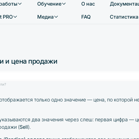
 работы
Обучение
О нас
Документа
Что вы хотите найти?
t PRO
Медиа
FAQ
Статистика
и и цена продажи
йти?
отображается только одно значение — цена, по которой н
указываются два значения через слеш: первая цифра — це
родажи (
Sell
).