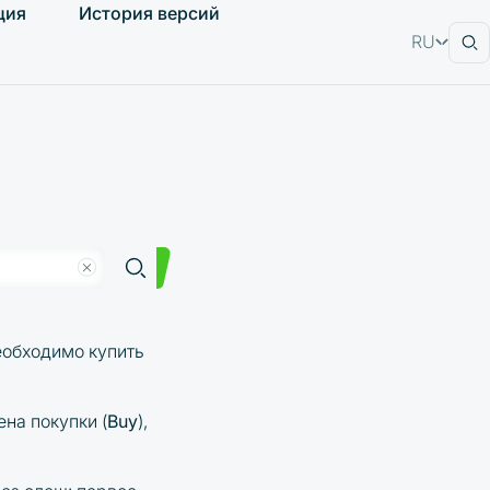
ция
История версий
RU
EN
еобходимо купить
на покупки (
Buy
),