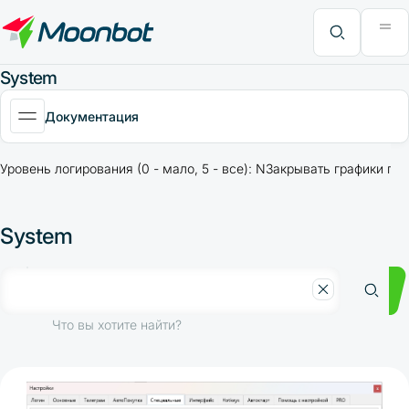
Модуль "Moon News"
Анализ эффективности
Интервью
MoonBonus
Дополнительно
Книга
Что вы хотите найти?
System
Документация
Уровень логирования (0 - мало, 5 - все): N
Закрывать графики пос
System
Что вы хотите найти?