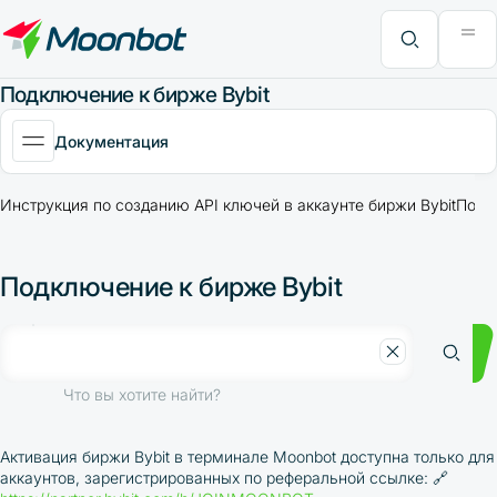
Модуль "Moon News"
Анализ эффективности
Интервью
MoonBonus
Дополнительно
Книга
Что вы хотите найти?
Подключение к бирже Bybit
Документация
Инструкция по созданию API ключей в аккаунте биржи Bybit
Поряд
Подключение к бирже Bybit
Что вы хотите найти?
Активация биржи Bybit в терминале Moonbot доступна только для
аккаунтов, зарегистрированных по реферальной ссылке:
🔗