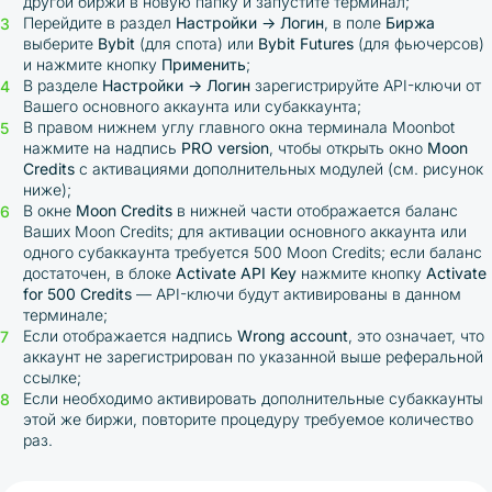
другой биржи в новую папку и запустите терминал;
Перейдите в раздел
Настройки → Логин
, в поле
Биржа
выберите
Bybit
(для спота) или
Bybit Futures
(для фьючерсов)
и нажмите кнопку
Применить
;
В разделе
Настройки → Логин
зарегистрируйте API-ключи от
Вашего основного аккаунта или субаккаунта;
В правом нижнем углу главного окна терминала Moonbot
нажмите на надпись
PRO version
, чтобы открыть окно
Moon
Credits
с активациями дополнительных модулей (см. рисунок
ниже);
В окне
Moon Credits
в нижней части отображается баланс
Ваших Moon Credits; для активации основного аккаунта или
одного субаккаунта требуется 500 Moon Credits; если баланс
достаточен, в блоке
Activate API Key
нажмите кнопку
Activate
for 500 Credits
— API-ключи будут активированы в данном
терминале;
Если отображается надпись
Wrong account
, это означает, что
аккаунт не зарегистрирован по указанной выше реферальной
ссылке;
Если необходимо активировать дополнительные субаккаунты
этой же биржи, повторите процедуру требуемое количество
раз.