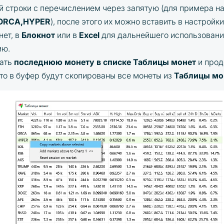
й строки с перечислением через запятую (для примера н
,ORCA,HYPER
), после этого их можно вставить в настройк
нет, в
Блокнот
или в
Excel
для дальнейшего использовани
ию.
рать
последнюю монету в списке Таблицы монет
и прод
 то в буфер будут скопированы все монеты из
Таблицы мо