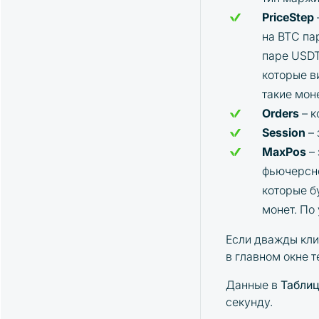
PriceStep
на BTC па
паре USDT
которые в
такие мон
Orders
– к
Session
– 
MaxPos
– 
фьючерсно
которые б
монет. По
Если дважды кли
в главном окне 
Данные в
Таблиц
секунду.