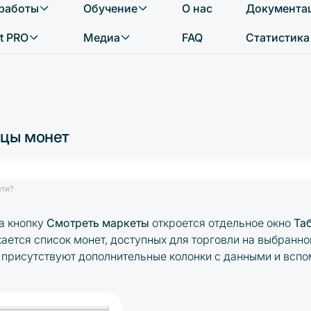
 работы
Обучение
О нас
Документа
Что вы хотите найти?
t PRO
Медиа
FAQ
Статистика
ицы монет
йти?
а кнопку
Смотреть маркеты
откроется отдельное окно
Та
ается список монет, доступных для торговли на выбранной
е присутствуют дополнительные колонки с данными и всп