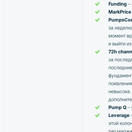
Funding
– 
MarkPrice
PumpsCo
за неделю
момент вр
и выйти из
72h chann
за послед
последние
фундамент
появления
невысока.
дополните
Pump Q
– 
Leverage
–
этой коло
тип маржи: