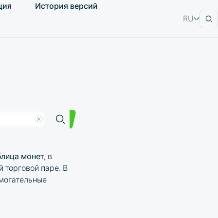
ция
История версий
RU
EN
блица монет
, в
 торговой паре. В
омогательные