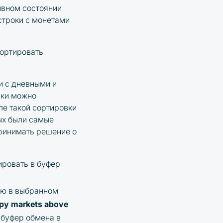
ивном состоянии
строки с монетами
сортировать
и с дневными и
нки можно
ле такой сортировки
рых были самые
ринимать решение о
ировать в буфер
юю в выбранном
py markets above
 буфер обмена в