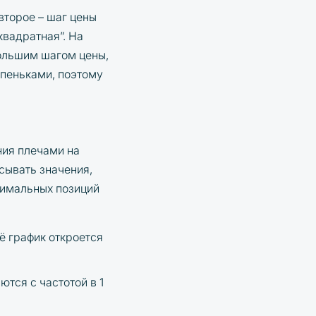
второе – шаг цены
квадратная”. На
большим шагом цены,
упеньками, поэтому
ния плечами на
сывать значения,
симальных позиций
 её график откроется
тся с частотой в 1