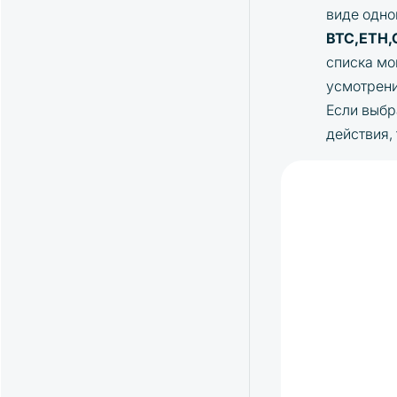
виде одно
BTC,ETH
списка мо
усмотрен
Если выб
действия,