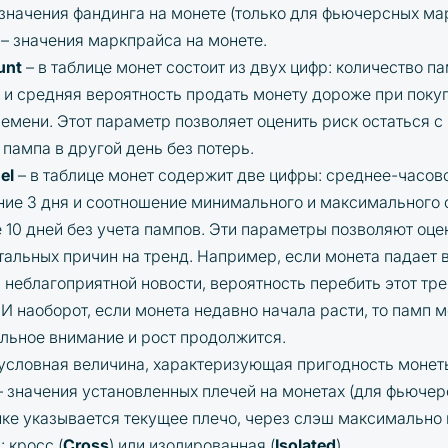
значения фандинга на монете (только для фьючерсных мар
– значения маркпрайса на монете.
unt
– в таблице монет состоит из двух цифр: количество 
 и средняя вероятность продать монету дороже при поку
емени. Этот параметр позволяет оценить риск остаться с
 пампа в другой день без потерь.
el
– в таблице монет содержит две цифры: среднее-часов
ние 3 дня и соотношение минимального и максимального 
 10 дней без учета пампов. Эти параметры позволяют оце
альных причин на тренд. Например, если монета падает в
 неблагоприятной новости, вероятность перебить этот тр
 И наоборот, если монета недавно начала расти, то памп 
льное внимание и рост продолжится.
условная величина, характеризующая пригодность монет
 значения установленных плечей на монетах (для фьючер
нке указывается текущее плечо, через слэш максимально
 кросс (
Cross
) или изолированная (
Isolated
).