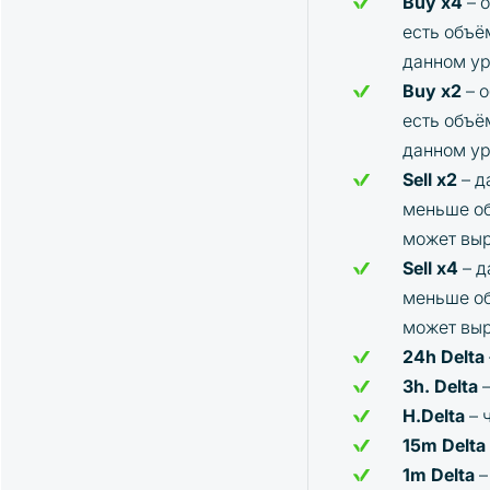
Buy x4
– о
Стратегия "Spread" и её параметры
есть объё
Стратегия "MoonHook" и её
данном ур
параметры
Buy x2
– о
Cтратегия "Activity" и её параметры
есть объё
Стратегия "Alerts" и её параметры
данном ур
Стратегия "Watcher" и её параметры
Sell x2
– д
меньше о
может выр
Sell x4
– д
меньше о
может выр
24h Delta
3h. Delta
–
H.Delta
– 
15m Delta
1m Delta
–