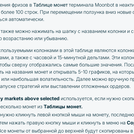
ения фризов в
Таблице монет
терминала Moonbot в неакт
 более 100 строк. При перемещении ползунка вниз новые 
ься автоматически.
т
также можно нажимать на шапку с названием колонки и 
по возрастанию или убыванию.
пользуемыми колонками в этой таблице являются колонк
ми, а также с часовой и 15-минутной дельтами. Эти коло
чтобы сверху отображались самые большие значения. Пос
ть на названия монет и открывать 5-10 графиков, на кото
 или наибольшая волатильность. Далее можно вручную п
 запуске стратегий или выставлении отложенных ордеров.
y markets above selected
используется, если
нужно скоп
несколько монет из
Таблицы монет.
 нужно
кликнуть левой кнопкой мыши на монету, последн
атем нажать правую кнопку мыши и кликнуть в меню на
Co
 Все монеты от выбранной до верхней будут скопированы в