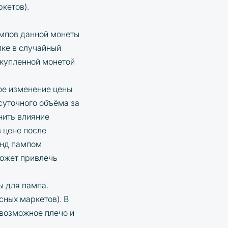
кетов).
пампов данной монеты
пке в случайный
 купленной монетой
ое изменение цены
суточного объёма за
нить влияние
 цене после
енд пампом
может привлечь
ы для пампа.
сных маркетов). В
 возможное плечо и