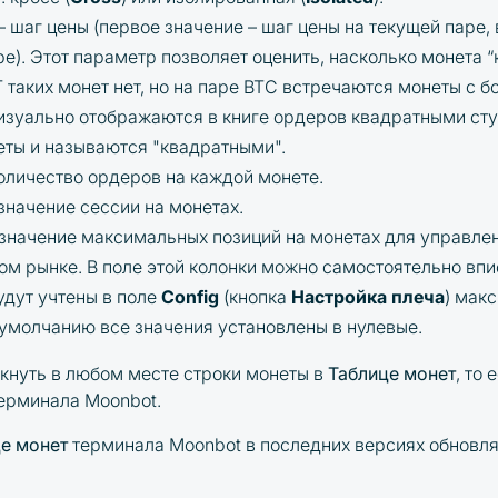
– шаг цены (первое значение – шаг цены на текущей паре, 
ре). Этот параметр позволяет оценить, насколько монета “
 таких монет нет, но на паре BTC встречаются монеты с 
изуально отображаются в книге ордеров квадратными ст
еты и называются "квадратными".
оличество ордеров на каждой монете.
значение сессии на монетах.
значение максимальных позиций на монетах для управле
м рынке. В поле этой колонки можно самостоятельно впи
удут учтены в поле
Config
(кнопка
Настройка плеча
) мак
 умолчанию все значения установлены в нулевые.
кнуть в любом месте строки монеты в
Таблице монет
, то
терминала Moonbot.
е монет
терминала Moonbot в последних версиях обновляю