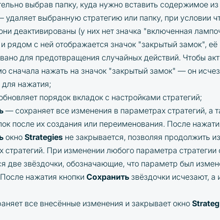
ельно выбрав папку, куда нужно вставить содержимое из
— удаляет выбранную стратегию или папку, при условии чт
 они деактивированы (у них нет значка "включенная лампоч
 и рядом с ней отображается значок "закрытый замок", её
вано для предотвращения случайных действий. Чтобы акт
о сначала нажать на значок "закрытый замок" — он исчезн
 для нажатия;
обновляет порядок вкладок с настройками стратегий;
ть
— сохраняет все изменения в параметрах стратегий, а 
пок после их создания или переименования. После нажати
ть
окно
Strategies
не закрывается, позволяя продолжить и
х стратегий. При изменении любого параметра стратегии 
я две звёздочки, обозначающие, что параметр был изменё
 После нажатия кнопки
Сохранить
звёздочки исчезают, а
аняет все внесённые изменения и закрывает окно
Strateg