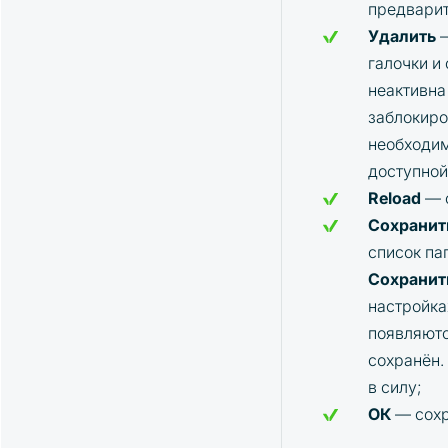
предварит
Стратегия "UDP" и её параметры
Удалить
Стратегия "Manual" и её параметры
галочки и
Стратегия "Combo" и её параметры
неактивна
Стратегия "NewListing" и её
параметры
заблокиро
Стратегия "TopMarket" и её
необходим
параметры
доступной
Стратегия "EMA" и её параметры
Reload
— 
Стратегия "Spread" и её параметры
Сохрани
Стратегия "MoonHook" и её
список па
параметры
Сохрани
Cтратегия "Activity" и её параметры
настройка
Стратегия "Alerts" и её параметры
Стратегия "Watcher" и её параметры
появляютс
сохранён.
в силу;
ОК
— сохр