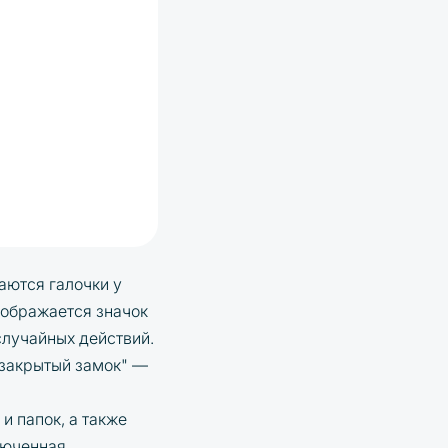
аются галочки у
отображается значок
случайных действий.
"закрытый замок" —
и папок, а также
люченная