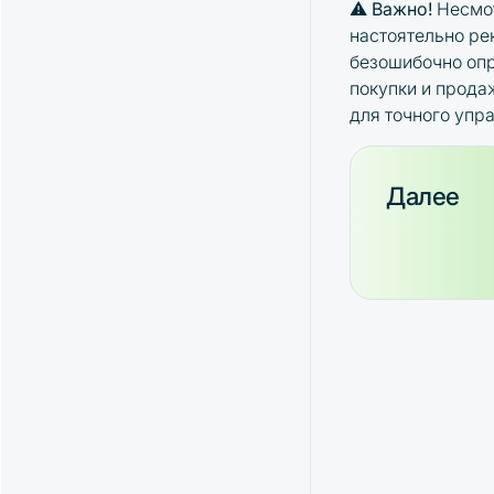
⚠️
Важно!
Несмот
настоятельно ре
безошибочно опр
покупки и прода
для точного упр
Далее