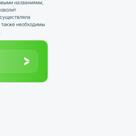
овыми названиями,
озволит
осуществляла
я также необходимы
.