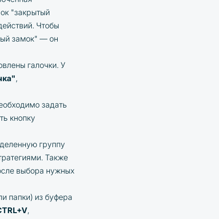
чок "закрытый
действий. Чтобы
тый замок" — он
овлены галочки. У
чка"
,
необходимо задать
ть кнопку
ыделенную группу
тратегиями. Также
сле выбора нужных
и папки) из буфера
CTRL+V
,