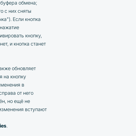
 буфера обмена;
о с них сняты
ка"). Если кнопка
 нажатие
ивировать кнопку,
ет, и кнопка станет
также обновляет
я на кнопку
зменения в
справа от него
н, но ещё не
 изменения вступают
ies
.