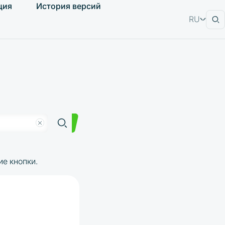
ция
История версий
RU
EN
е кнопки.