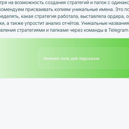
ря на возможность создания стратегий и папок с одинак
комендуем присваивать копиям уникальные имена. Это п
еделять, какая стратегия работала, выставляла ордера, 
жи, а также упростит анализ отчётов. Уникальные названи
авления стратегиями и папками через команды в Telegram
Нижнее поле для подсказок