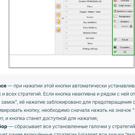
все
— при нажатии этой кнопки автоматически устанавлив
к и всех стратегий. Если кнопка неактивна и рядом с ней 
 замок", её нажатие заблокировано для предотвращения 
ивировать кнопку, необходимо сначала нажать на значок 
т, и кнопка станет доступной для нажатия;
бор
— сбрасывает все установленные галочки у стратегий 
ует ранее включённые стратегии (удаляет все значки “вк