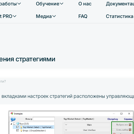
 работы
Обучение
О нас
Документа
Что вы хотите найти?
t PRO
Медиа
FAQ
Статистика
ения стратегиями
йти?
с вкладками настроек стратегий расположены управляющи