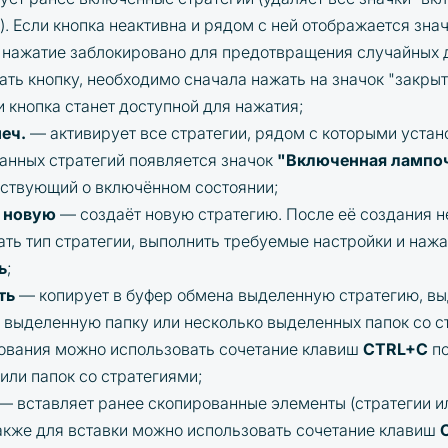
). Если кнопка неактивна и рядом с ней отображается зна
ё нажатие заблокировано для предотвращения случайных 
ать кнопку, необходимо сначала нажать на значок "закры
 и кнопка станет доступной для нажатия;
меч.
— активирует все стратегии, рядом с которыми устан
анных стратегий появляется значок
"Включенная лампо
ствующий о включённом состоянии;
 новую
— создаёт новую стратегию. После её создания 
ать тип стратегии, выполнить требуемые настройки и нажа
ь
;
ть
— копирует в буфер обмена выделенную стратегию, в
, выделенную папку или несколько выделенных папок со с
ования можно использовать сочетание клавиш
CTRL+C
по
 или папок со стратегиями;
— вставляет ранее скопированные элементы (стратегии ил
акже для вставки можно использовать сочетание клавиш