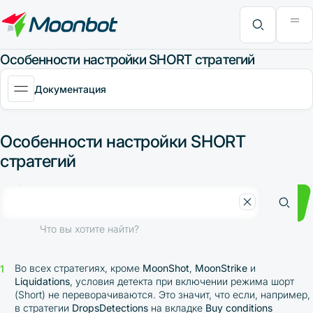
Модуль "Moon News"
Анализ эффективности
Интервью
MoonBonus
Дополнительно
Книга
Что вы хотите найти?
Особенности настройки SHORT стратегий
Документация
Особенности настройки SHORT
стратегий
Что вы хотите найти?
Во всех стратегиях, кроме
MoonShot
,
MoonStrike
и
Liquidations
, условия детекта при включении режима шорт
(Short) не переворачиваются. Это значит, что если, например,
в стратегии
DropsDetections
на вкладке
Buy conditions