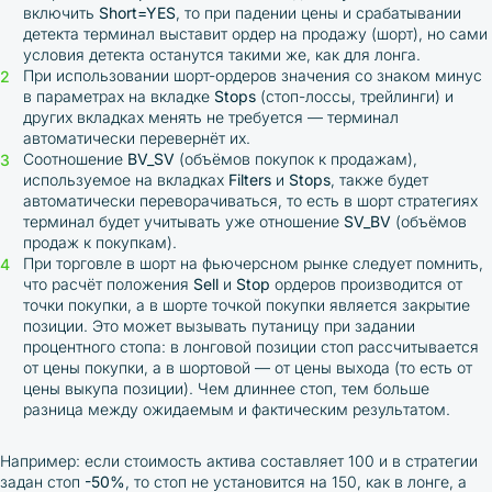
включить
Short=YES
, то при падении цены и срабатывании
детекта терминал выставит ордер на продажу (шорт), но сами
условия детекта останутся такими же, как для лонга.
При использовании шорт-ордеров значения со знаком минус
в параметрах на вкладке
Stops
(стоп-лоссы, трейлинги) и
других вкладках менять не требуется — терминал
автоматически перевернёт их.
Соотношение
BV_SV
(объёмов покупок к продажам),
используемое на вкладках
Filters
и
Stops
, также будет
автоматически переворачиваться, то есть в шорт стратегиях
терминал будет учитывать уже отношение
SV_BV
(объёмов
продаж к покупкам).
При торговле в шорт на фьючерсном рынке следует помнить,
что расчёт положения
Sell
и
Stop
ордеров производится от
точки покупки, а в шорте точкой покупки является закрытие
позиции. Это может вызывать путаницу при задании
процентного стопа: в лонговой позиции стоп рассчитывается
от цены покупки, а в шортовой — от цены выхода (то есть от
цены выкупа позиции). Чем длиннее стоп, тем больше
разница между ожидаемым и фактическим результатом.
Например: если стоимость актива составляет 100 и в стратегии
задан стоп
-50%
, то стоп не установится на 150, как в лонге, а