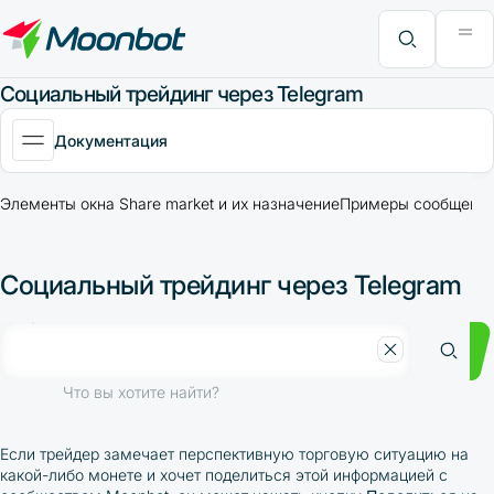
Модуль "Moon News"
Анализ эффективности
Интервью
MoonBonus
Дополнительно
Книга
Что вы хотите найти?
Социальный трейдинг через Telegram
Документация
Элементы окна Share market и их назначение
Примеры сообщений 
Социальный трейдинг через Telegram
Что вы хотите найти?
Если трейдер замечает перспективную торговую ситуацию на
какой-либо монете и хочет поделиться этой информацией с