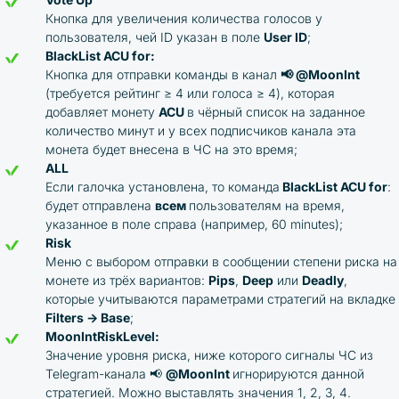
Кнопка для увеличения количества голосов у
пользователя, чей ID указан в поле
User ID
;
BlackList ACU for:
Кнопка для отправки команды в канал
📢 @MoonInt
(требуется рейтинг ≥ 4 или голоса ≥ 4), которая
добавляет монету
ACU
в чёрный список на заданное
количество минут и у всех подписчиков канала эта
монета будет внесена в ЧС на это время;
ALL
Если галочка установлена, то команда
BlackList ACU for
:
будет отправлена
всем
пользователям на время,
указанное в поле справа (например, 60 minutes);
Risk
Меню с выбором отправки в сообщении степени риска на
монете из трёх вариантов:
Pips
,
Deep
или
Deadly
,
которые учитываются параметрами стратегий на вкладке
Filters → Base
;
MoonIntRiskLevel:
Значение уровня риска, ниже которого сигналы ЧС из
Telegram-канала 📢
@MoonInt
игнорируются данной
стратегией. Можно выставлять значения 1, 2, 3, 4.