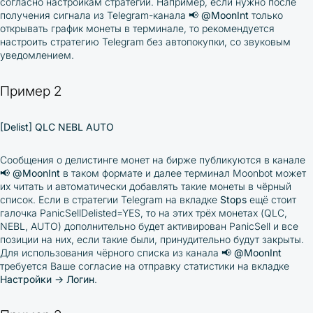
согласно настройкам стратегии. Например, если нужно после
получения сигнала из Telegram-канала
📢
@MoonInt
только
открывать график монеты в терминале, то рекомендуется
настроить стратегию Telegram без автопокупки, со звуковым
уведомлением.
Пример 2
[Delist] QLC NEBL AUTO
Сообщения о делистинге монет на бирже публикуются в канале
📢
@MoonInt
в таком формате и далее терминал Moonbot может
их читать и автоматически добавлять такие монеты в чёрный
список. Если в стратегии Telegram на вкладке
Stops
ещё стоит
галочка
PanicSellDelisted=YES
, то на этих трёх монетах (
QLC,
NEBL, AUTO
) дополнительно будет активирован
PanicSell
и все
позиции на них, если такие были, принудительно будут закрыты.
Для использования чёрного списка из канала
📢
@MoonInt
требуется Ваше согласие на отправку статистики на вкладке
Настройки → Логин
.