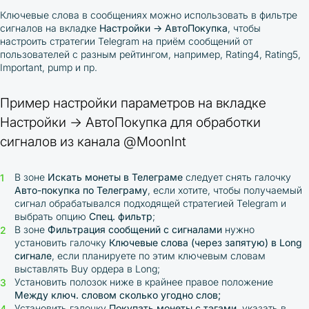
Ключевые слова в сообщениях можно использовать в фильтре
сигналов на вкладке
Настройки → АвтоПокупка
, чтобы
настроить стратегии Telegram на приём сообщений от
пользователей с разным рейтингом, например, Rating4, Rating5,
Important, pump и пр.
Пример настройки параметров на вкладке
Настройки → АвтоПокупка для обработки
сигналов из канала @MoonInt
В зоне
Искать монеты в Телеграме
следует снять галочку
Авто-покупка по Телеграму
, если хотите, чтобы получаемый
сигнал обрабатывался подходящей стратегией Telegram и
выбрать опцию
Спец. фильтр
;
В зоне
Фильтрация сообщений с сигналами
нужно
установить галочку
Ключевые слова (через запятую) в Long
сигнале
, если планируете по этим ключевым словам
выставлять Buy ордера в Long;
Установить полозок ниже в крайнее правое положение
Между ключ. словом сколько угодно слов;
Установить галочку
Покупать монеты с тэгами
, указать в