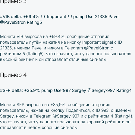
Пример 3
#VIB delta: +69.4% ! * Important * ! pump User21335 Pavel
@PavelStron Rating5
Монета
VIB
выросла на
+69,4%
, сообщение отправил
пользователь путём нажатия на кнопку Important signal с ID
21335
, именем
Pavel
и ником в Telegram
@PavelStron
с
рейтингом 5 (
Rating5
), что означает, что у данного пользователя
высокий рейтинг и он отправляет отличные сигналы.
Пример 4
#SFP delta: +35.9% pump User997 Sergey @Sergey-997 Rating4
Монета
SFP
выросла на
+35,9%
, сообщение отправил
пользователь, нажав на кнопку Поделиться, с ID
993
, с именем
Sergey
, ником в Telegram
@Sergey-997
и с рейтингом 4 (
Rating4
),
что означает, что у данного пользователя хороший рейтинг и он
отправляет в целом хорошие сигналы.