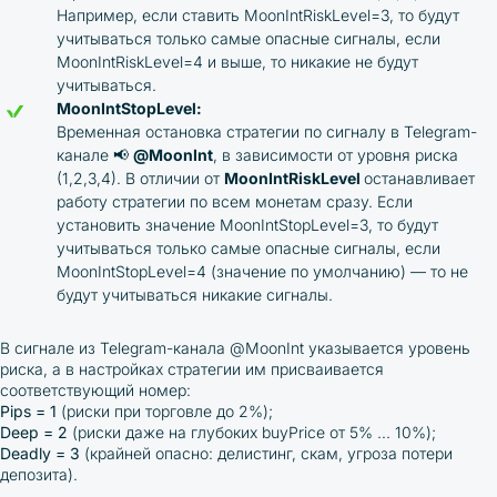
Например, если ставить MoonIntRiskLevel=3, то будут
учитываться только самые опасные сигналы, если
MoonIntRiskLevel=4 и выше, то никакие не будут
учитываться.
MoonIntStopLevel:
Временная остановка стратегии по сигналу в Telegram-
канале 📢
@MoonInt
, в зависимости от уровня риска
(1,2,3,4). В отличии от
MoonIntRiskLevel
останавливает
работу стратегии по всем монетам сразу. Если
установить значение MoonIntStopLevel=3, то будут
учитываться только самые опасные сигналы, если
MoonIntStopLevel=4 (значение по умолчанию) — то не
будут учитываться никакие сигналы.
В сигнале из Telegram-канала @MoonInt указывается уровень
риска, а в настройках стратегии им присваивается
соответствующий номер:
Pips = 1
(риски при торговле до 2%);
Deep = 2
(риски даже на глубоких buyPrice от 5% ... 10%);
Deadly = 3
(крайней опасно: делистинг, скам, угроза потери
депозита).