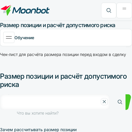
Модуль "Moon News"
Анализ эффективности
Интервью
MoonBonus
Дополнительно
Книга
Что вы хотите найти?
Размер позиции и расчёт допустимого риска
Обучение
Чек-лист для расчёта размера позиции перед входом в сделку
Пр
Размер позиции и расчёт допустимого
риска
Что вы хотите найти?
Зачем рассчитывать размер позиции