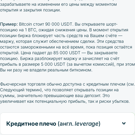
зарабатываете на изменении его цены между моментом
открытия и закрытия позиции.
Пример:
Bitcoin
стоит 90 000
USDT
. Вы открываете шорт-
позицию на 1
BTC
, ожидая снижения цены. В момент открытия
позиции биржа блокирует часть средств на Вашем счёте —
маржу, которая служит обеспечением сделки. Эти средства
остаются замороженными на всё время, пока позиция остаётся
открытой. Цена падает до 85 000
USDT
— Вы закрываете
позицию. Биржа разблокирует маржу и зачисляет на счёт
прибыль в размере 5 000
USDT
(за вычетом комиссий), при этом
Вы ни разу не владели реальным биткоином.
Фьючерсная торговля обычно доступна с кредитным плечом (см.
Следующий термин), что позволяет открывать позиции на
суммы, значительно превышающие ваш депозит.
Это
увеличивает как потенциальную прибыль, так и риски убытков.
Кредитное плечо
(англ.
leverage
)
возможность торговать объёмами, превышающими