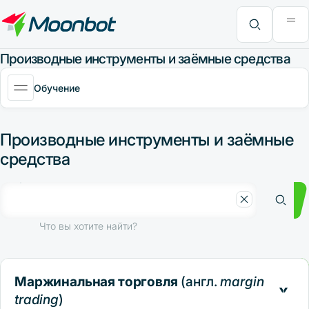
Модуль "Moon News"
Анализ эффективности
Интервью
MoonBonus
Дополнительно
Книга
Что вы хотите найти?
Производные инструменты и заёмные средства
Обучение
Производные инструменты и заёмные
средства
Что вы хотите найти?
Маржинальная торговля
(англ.
margin
trading
)