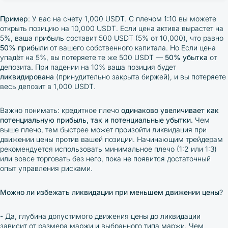
собственный капитал, за счёт займа от биржи. Плечо
Пример
: У вас на счету 1,000 USDT. С плечом 1:10 вы можете
обозначается как соотношение, например
1:10
или
10
x
, что
открыть позицию на 10,000 USDT. Если цена актива вырастет на
означает, что на каждый ваш доллар биржа предоставляет
5%, ваша прибыль составит 500 USDT (5% от 10,000), что равно
ещё 9 долларов заёмных средств.
50% прибыли
от вашего собственного капитала. Но Если цена
упадёт на 5%, вы потеряете те же 500 USDT —
50% убытка
от
депозита. При падении на 10% ваша позиция будет
ликвидирована
(принудительно закрыта биржей), и вы потеряете
весь депозит в 1,000 USDT.
Важно понимать: кредитное плечо
одинаково увеличивает
как
потенциальную прибыль, так и потенциальные убытки.
Чем
выше плечо, тем быстрее может произойти ликвидация при
движении цены против вашей позиции. Начинающим трейдерам
рекомендуется использовать минимальное плечо (1:2 или 1:3)
или вовсе торговать без него, пока не появится достаточный
опыт управления рисками.
Можно ли избежать ликвидации при меньшем движении цены?
- Да, глубина допустимого движения цены до ликвидации
зависит от размера маржи и выбранного типа маржи. Чем