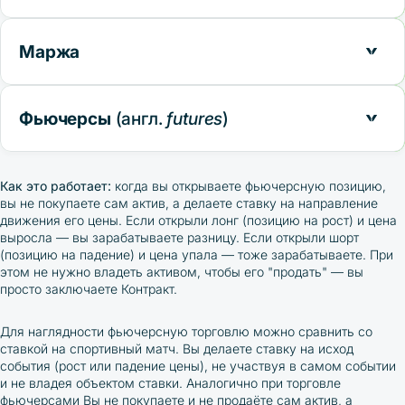
торговля с использованием заёмных средств биржи,
которая позволяет открывать позиции на сумму,
Маржа
превышающую собственный капитал трейдера. Биржа
предоставляет
плечо
(кредитное плечо) — заёмные
часть средств трейдера, которая используется как залог
средства под залог депозита трейдера (маржи). Например,
для открытия позиции с заёмными средствами. Маржа
с плечом 1:10 при наличии 100 USDT на счёте можно
Фьючерсы
(англ.
futures
)
блокируется на счёте на время существования позиции.
открыть позицию на 1000 USDT. Это увеличивает как
потенциальную прибыль, так и риски: если цена движется
это производные финансовые инструменты (
деривативы
),
против позиции, убытки также умножаются на размер
представляющие собой контракты на покупку или продажу
плеча. При критическом уровне убытка срабатывает
Как это работает:
когда вы открываете фьючерсную позицию,
актива по заранее определённой цене в будущем. В
ликвидация
— биржа принудительно закрывает позицию. В
вы не покупаете сам актив, а делаете ставку на направление
отличие от спотовой торговли, где вы покупаете реальный
этом случае трейдер теряет внесённую маржу, но
не
движения его цены. Если открыли лонг (позицию на рост) и цена
актив (например, физически владеете биткоинами на
остаётся должен бирже
: ликвидация происходит
выросла — вы зарабатываете разницу. Если открыли шорт
своём кошельке), при торговле фьючерсами вы
автоматически и не превращается в долговое
(позицию на падение) и цена упала — тоже зарабатываете. При
заключаете договор на
разницу в цене
между моментом
обязательство, как банковский кредит.
этом не нужно владеть активом, чтобы его "продать" — вы
открытия и закрытия позиции.
просто заключаете Контракт.
Для наглядности фьючерсную торговлю можно сравнить со
ставкой на спортивный матч. Вы делаете ставку на исход
события (рост или падение цены), не участвуя в самом событии
и не владея объектом ставки. Аналогично при торговле
фьючерсами Вы не покупаете и не продаёте сам актив, а