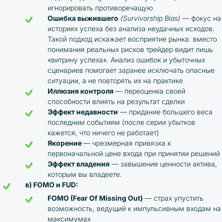
игнорировать противоречащую
Ошибка выжившего
(Survivorship Bias)
— фокус на
историях успеха без анализа неудачных исходов.
Такой подход искажает восприятие рынка: вместо
понимания реальных рисков трейдер видит лишь
«витрину успеха». Анализ ошибок и убыточных
сценариев помогает заранее исключать опасные
ситуации, а не повторять их на практике
Иллюзия контроля
— переоценка своей
способности влиять на результат сделки
Эффект недавности
— придание большего веса
последним событиям (после серии убытков
кажется, что ничего не работает)
Якорение
— чрезмерная привязка к
первоначальной цене входа при принятии решений
Эффект владения
— завышение ценности актива,
которым вы владеете.
в) FOMO и FUD:
FOMO (Fear Of Missing Out)
— страх упустить
возможность, ведущий к импульсивным входам на
максимумах