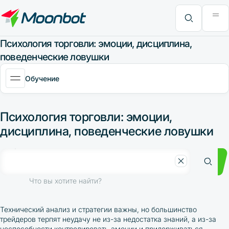
Модуль "Moon News"
Анализ эффективности
Интервью
MoonBonus
Дополнительно
Книга
Что вы хотите найти?
Психология торговли: эмоции, дисциплина,
поведенческие ловушки
Обучение
Психология торговли: эмоции,
дисциплина, поведенческие ловушки
Что вы хотите найти?
Технический анализ и стратегии важны, но большинство
трейдеров терпят неудачу не из-за недостатка знаний, а из-за
неспособности контролировать эмоции и придерживаться