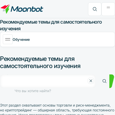
Модуль "Moon News"
Анализ эффективности
Интервью
MoonBonus
Дополнительно
Книга
Что вы хотите найти?
Рекомендуемые темы для самостоятельного
изучения
Обучение
Рекомендуемые темы для
самостоятельного изучения
Что вы хотите найти?
Этот раздел охватывает основы торговли и риск-менеджмента,
но криптотрейдинг — обширная область, требующая постоянного
обучения. Ниже представлены темы, которые существенно