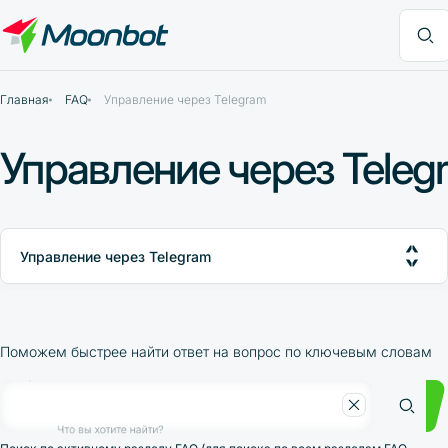
Модуль "Moon News"
Анализ эффективности
Интервью
MoonBonus
Дополнительно
Книга
Что вы хотите найти?
Главная
FAQ
Управление через Telegram
Управление через Teleg
Управление через Telegram
Общие вопросы
Обучение
Бонусная программа
Файловая система
Поможем быстрее найти ответ на вопрос по ключевым словам
Настройка интерфейса
Настройки стратегий
Moonbot и Telegram
Управление через Telegram
Что вы хотите найти?
Общие ошибки