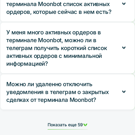
терминала Moonbot список активных
"SellALL", в этом случае на всех монетах будет
активирован режим Panic Sell и согласно основным
ордеров, которые сейчас в нем есть?
настройкам терминала Moonbot все монеты будут
проданы.
У меня много активных ордеров в
Да, это можно сделать с помощью телеграм команды "list",
терминале Moonbot, можно ли в
в этом случае терминал Moonbot отправит список
активных ордеров на продажу.
телеграм получить короткий список
активных ордеров с минимальной
информацией?
Можно ли удаленно отключить
Да, это можно сделать с помощью телеграм команды "lst",
уведомления в телеграм о закрытых
в этом случае терминал Moonbot отправит список
активных ордеров на продажу в короткой форме.
сделках от терминала Moonbot?
Да, это можно сделать с помощью телеграм команды
Показать еще 59
"silent", в этом случае терминал Moonbot отключит
уведомления о закрытых сделках и не будет присылать их