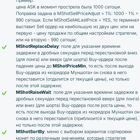
Пример:
цена ASK в момент прострела была 1000 сатоши.
Поправка задана в MShotSellPriceAdjust = 1%: 1000 - 1% =
990 сатоши. Если MShotSellAtLastPrice = YES, то терминал
выставит Sell ордер на наибольшую из двух цен: или на
первую - цену продажи по общим настройкам стратегии,
или на вторую - 990 сатоши;
MShotReplaceDelay
: поле для указания времени
задержки в дробных секундах перед перестановкой вниз
(для лонга) или вверх (для шорта) Buy-ордера после
падения цены до
MShotPriceMin
, то есть после выхода
Buy-ордера из «коридора Муншота» он снова в него
переставится (отдалится от текущей цены), но только
после этой задержки;
MShotRaiseWait
: поле для указания времени задержки в
дробных секундах перед перестановкой вверх (для лонга)
или вниз (для шорта) Buy-ордера после роста цены, то
есть после выхода Buy-ордера из «коридора Муншота» он
снова в него переставится (приблизится к текущей цене),
но только после этой задержки;
MShotSortBy
: меню с выбором вариантов сортировки
монет по различным значениям, которые стратегия