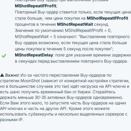
MShotRepeatIfProfit
;
Повторный Buy-ордер ставится только, если текущая цена
стала больше, чем цена покупки на
MShotRepeatIfProfit
процентов в течение
MShotRepeatWait
секунд.
Значения по умолчанию MShotRepeatIfProfit = 0,
MShotRepeatWait = 5 означают: "Выставление повторного
Buy ордера возможно, если текущая цена стала больше
цены покупки в течение 5 секунд после покупки";
MShotRepeatDelay
: поле для указания времени задержки
в секундах перед выставлением повторного Buy-ордера.
⚠️
Важно
! Из-за частого переставления Buy-ордеров по
стратегии MoonShot (зависит от конкретной настройки стратегии,
но в большинстве случаев это так) идёт нагрузка на API-ключи и
есть шанс получить временный бан от биржи. Старайтесь
держать меньше 30-35 активных Buy-ордеров одновременно.
Если Вам этого мало, то запустите часть Buy-ордеров на одних
API-ключах и часть на других API. Кроме этого можете
использовать субаккаунты и несколько выделенных серверов с
разными IP.