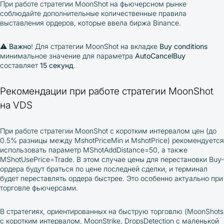
При работе стратегии MoonShot на фьючерсном рынке
соблюдайте дополнительные количественные правила
выставления ордеров, которые ввела биржа Binance.
⚠️
Важно
! Для стратегии MoonShot на вкладке
Buy conditions
минимальное значение для параметра
AutoCancelBuy
составляет
15 секунд
.
Рекомендации при работе стратегии MoonShot
на VDS
При работе стратегии MoonShot с коротким интервалом цен (до
0.5% разницы между MshotPriceMin и MshotPrice) рекомендуется
использовать параметр MShotAddDistance=50, а также
MShotUsePrice=Trade. В этом случае цены для перестановки Buy-
ордера будут браться по цене последней сделки, и терминал
будет переставлять ордера быстрее. Это особенно актуально при
торговле фьючерсами.
В стратегиях, ориентированных на быструю торговлю (MoonShots
с коротким интервалом, MoonStrike, DropsDetection с маленькой