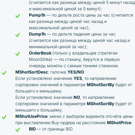
(считается как разница между ценой 5 минут назад
и максимальной ценой за 5 минут);
Pump1h
— по дельте роста цены за час (считается
как разница между ценой час назад и
максимальной ценой за час);
Dump1h
— по дельте падения цены за час
(считается как разница между ценой час назад и
минимальной ценой за час);
OrderBook
(только у владельцев стратегии
MoonStrike) — по стакану, берутся в первую
очередь монеты с самым тонким стаканом.
MShotSortDesc
: галочка
YES/NO
.
Если установлено значение
YES
, то направление
сортировки значений в параметре
MShotSortBy
будет от
большего к меньшему.
Если установлено значение
NO
, то направление
сортировки значений в параметре
MShotSortBy
будет от
меньшего к большему;
MShotUsePrice
: меню с выбором варианта отсчёта цены
при выставлении Buy-ордера на расстояние
MShotPrice
:
BID
— от границы BID