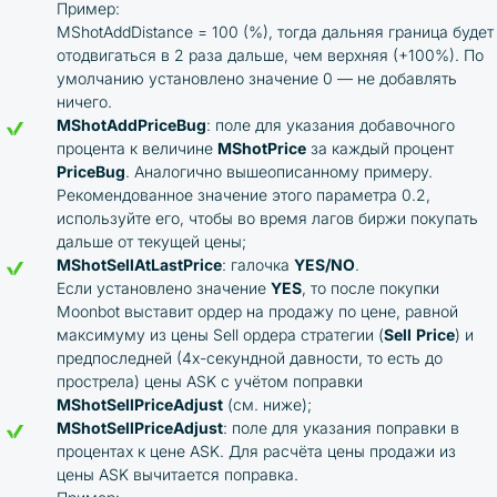
Пример:
MShotAddDistance = 100 (%), тогда дальняя граница будет
отодвигаться в 2 раза дальше, чем верхняя (+100%). По
умолчанию установлено значение 0 — не добавлять
ничего.
MShotAddPriceBug
: поле для указания добавочного
процента к величине
MShotPrice
за каждый процент
PriceBug
. Аналогично вышеописанному примеру.
Рекомендованное значение этого параметра 0.2,
используйте его, чтобы во время лагов биржи покупать
дальше от текущей цены;
MShotSellAtLastPrice
: галочка
YES/NO
.
Если установлено значение
YES
, то после покупки
Moonbot выставит ордер на продажу по цене, равной
максимуму из цены Sell ордера стратегии (
Sell
Price
) и
предпоследней (4х-секундной давности, то есть до
прострела) цены ASK с учётом поправки
MShotSellPriceAdjust
(см. ниже);
MShotSellPriceAdjust
: поле для указания поправки в
процентах к цене ASK. Для расчёта цены продажи из
цены ASK вычитается поправка.