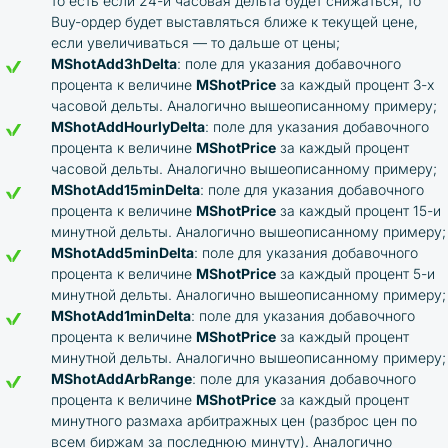
то есть если 24-и часовая дельта будет снижаться, то
Buy-ордер будет выставляться ближе к текущей цене,
если увеличиваться — то дальше от цены;
MShotAdd3hDelta
: поле для указания добавочного
процента к величине
MShotPrice
за каждый процент 3-х
часовой дельты. Аналогично вышеописанному примеру;
MShotAddHourlyDelta
: поле для указания добавочного
процента к величине
MShotPrice
за каждый процент
часовой дельты. Аналогично вышеописанному примеру;
MShotAdd15minDelta
: поле для указания добавочного
процента к величине
MShotPrice
за каждый процент 15-и
минутной дельты. Аналогично вышеописанному примеру;
MShotAdd5minDelta
: поле для указания добавочного
процента к величине
MShotPrice
за каждый процент 5-и
минутной дельты. Аналогично вышеописанному примеру;
MShotAdd1minDelta
: поле для указания добавочного
процента к величине
MShotPrice
за каждый процент
минутной дельты. Аналогично вышеописанному примеру;
MShotAddArbRange
: поле для указания добавочного
процента к величине
MShotPrice
за каждый процент
минутного размаха арбитражных цен (разброс цен по
всем биржам за последнюю минуту). Аналогично