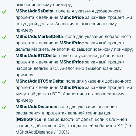
вышеописанному примеру;
MShotAdd5sDelta
: поле для указания добавочного
процента к величине
MShotPrice
за каждый процент 5-и
секундной дельты. Аналогично вышеописанному
примеру;
MShotAddMarketDelta
: поле для указания добавочного
процента к величине
MShotPrice
за каждый процент
дельты Маркета. Аналогично вышеописанному примеру;
MShotAddBTCDelta
: поле для указания добавочного
процента к величине
MShotPrice
за каждый процент
часовой дельты BTC. Аналогично вышеописанному
примеру;
MShotAddBTC5mDelta
: поле для указания добавочного
процента к величине
MShotPrice
за каждый процент 5-и
минутной дельты BTC. Аналогично вышеописанному
примеру;
MShotAddDistance:
поле для указания значения
расширения в процентах дальней границы цен
(
MShotPrice
) в зависимости от дельт. Если к ближней
границе добавилось X%, то к дальней добавится X * (1 +
MShotAddDistance / 100)%.