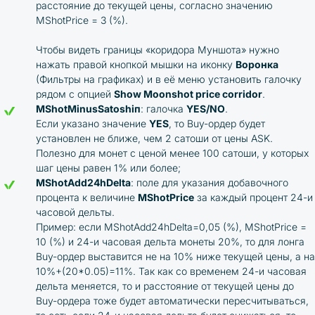
расстояние до текущей цены, согласно значению
MShotPrice = 3 (%).
Чтобы видеть границы «коридора Муншота» нужно
нажать правой кнопкой мышки на иконку
Воронка
(Фильтры на графиках) и в её меню установить галочку
рядом с опцией
Show Moonshot price corridor
.
MShotMinusSatoshiп
: галочка
YES/NO
.
Если указано значение
YES
, то Buy-ордер будет
установлен не ближе, чем 2 сатоши от цены ASK.
Полезно для монет с ценой менее 100 сатоши, у которых
шаг цены равен 1% или более;
MShotAdd24hDelta
: поле для указания добавочного
процента к величине
MShotPrice
за каждый процент 24-и
часовой дельты.
Пример: если MShotAdd24hDelta=0,05 (%), MShotPrice =
10 (%) и 24-и часовая дельта монеты 20%, то для лонга
Buy-ордер выставится не на 10% ниже текущей цены, а на
10%+(20*0.05)=11%. Так как со временем 24-и часовая
дельта меняется, то и расстояние от текущей цены до
Buy-ордера тоже будет автоматически пересчитываться,