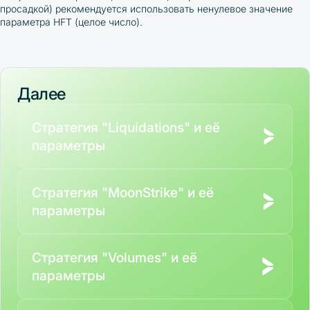
просадкой) рекомендуется использовать ненулевое значение
параметра HFT (целое число).
Далее
Стратегия "Liquidations" и её
параметры
Стратегия "MoonStrike" и её
параметры
Стратегия "Volumes" и её
параметры