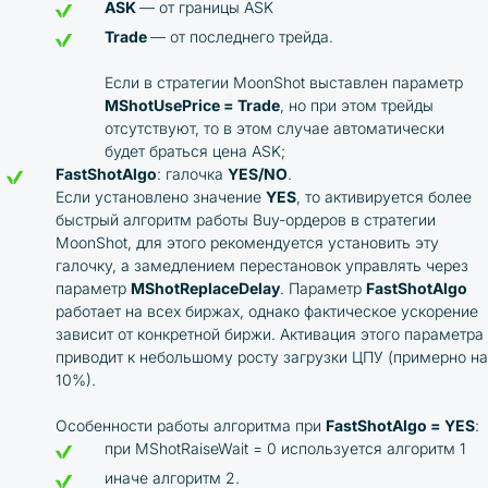
ASK
— от границы ASK
Trade
— от последнего трейда.
Если в стратегии MoonShot выставлен параметр
MShotUsePrice = Trade
, но при этом трейды
отсутствуют, то в этом случае автоматически
будет браться цена ASK;
FastShotAlgo
: галочка
YES/NO
.
Если установлено значение
YES
, то активируется более
быстрый алгоритм работы Buy-ордеров в стратегии
MoonShot, для этого рекомендуется установить эту
галочку, а замедлением перестановок управлять через
параметр
MShotReplaceDelay
. Параметр
FastShotAlgo
работает на всех биржах, однако фактическое ускорение
зависит от конкретной биржи. Активация этого параметра
приводит к небольшому росту загрузки ЦПУ (примерно на
10%).
Особенности работы алгоритма при
FastShotAlgo = YES
:
при MShotRaiseWait = 0 используется алгоритм 1
иначе алгоритм 2.