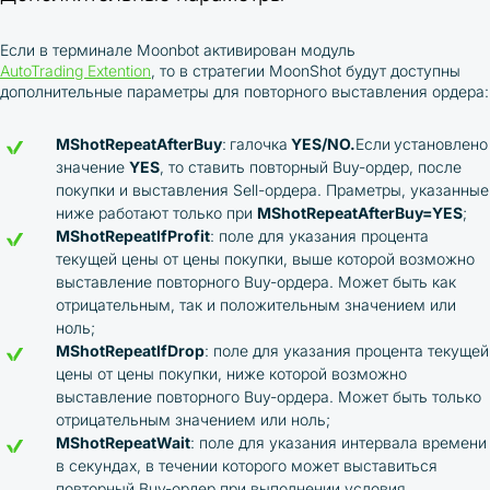
Если в терминале Moonbot активирован модуль
AutoTrading Extention
, то в стратегии MoonShot будут доступны
дополнительные параметры для повторного выставления ордера:
MShotRepeatAfterBuy
:
галочка
YES/NO.
Если
установлено
значение
YES
, то ставить повторный Buy-ордер, после
покупки и выставления Sell-ордера. Праметры, указанные
ниже работают только при
MShotRepeatAfterBuy=YES
;
MShotRepeatIfProfit
: поле для указания процента
текущей цены от цены покупки, выше которой возможно
выставление повторного Buy-ордера. Может быть как
отрицательным, так и положительным значением или
ноль;
MShotRepeatIfDrop
: поле для указания процента текущей
цены от цены покупки, ниже которой возможно
выставление повторного Buy-ордера. Может быть только
отрицательным значением или ноль;
MShotRepeatWait
: поле для указания интервала времени
в секундах, в течении которого может выставиться
повторный Buy-ордер при выполнении условия