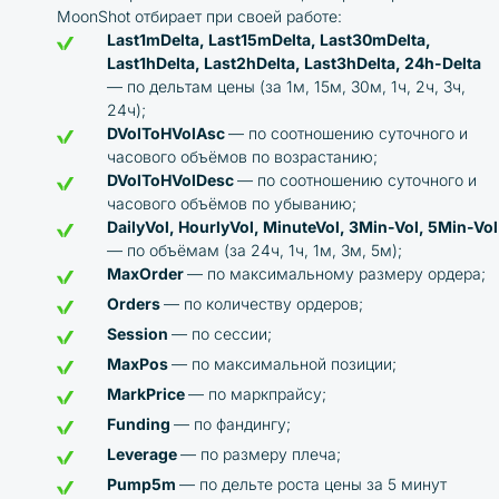
MoonShot отбирает при своей работе:
Last1mDelta, Last15mDelta, Last30mDelta,
Last1hDelta, Last2hDelta, Last3hDelta, 24h-Delta
— по дельтам цены (за 1м, 15м, 30м, 1ч, 2ч, 3ч,
24ч);
DVolToHVolAsc
— по соотношению суточного и
часового объёмов по возрастанию;
DVolToHVolDesc
— по соотношению суточного и
часового объёмов по убыванию;
DailyVol, HourlyVol, MinuteVol, 3Min-Vol, 5Min-Vol
— по объёмам (за 24ч, 1ч, 1м, 3м, 5м);
MaxOrder
— по максимальному размеру ордера;
Orders
— по количеству ордеров;
Session
— по сессии;
MaxPos
— по максимальной позиции;
MarkPrice
— по маркпрайсу;
Funding
— по фандингу;
Leverage
— по размеру плеча;
Pump5m
— по дельте роста цены за 5 минут