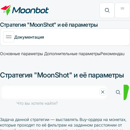
Модуль "Moon News"
Анализ эффективности
Интервью
MoonBonus
Дополнительно
Книга
Что вы хотите найти?
Стратегия "MoonShot" и её параметры
Документация
Основные параметры
Дополнительные параметры
Рекомендации 
Стратегия "MoonShot" и её параметры
Что вы хотите найти?
Задача данной стратегии
—
выставлять Buy-ордера на монетах,
которые проходят по её фильтрам на заданном расстоянии от